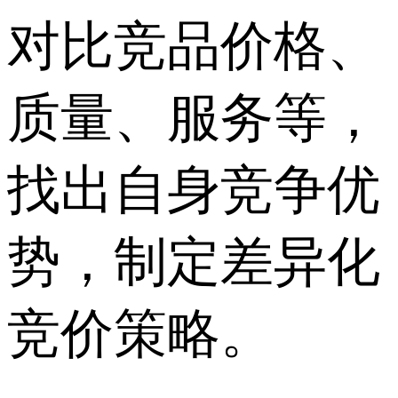
对比竞品价格、
质量、服务等，
找出自身竞争优
势，制定差异化
竞价策略。