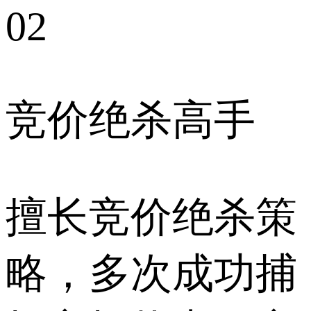
02
竞价绝杀高手
擅长竞价绝杀策
略，多次成功捕