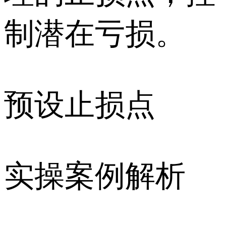
制潜在亏损。
预设止损点
实操案例解析