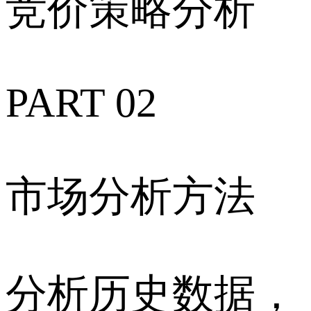
竞价策略分析
PART 02
市场分析方法
分析历史数据，