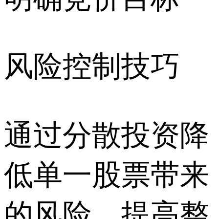
风险控制技巧
通过分散投资降
低单一股票带来
的风险，提高整