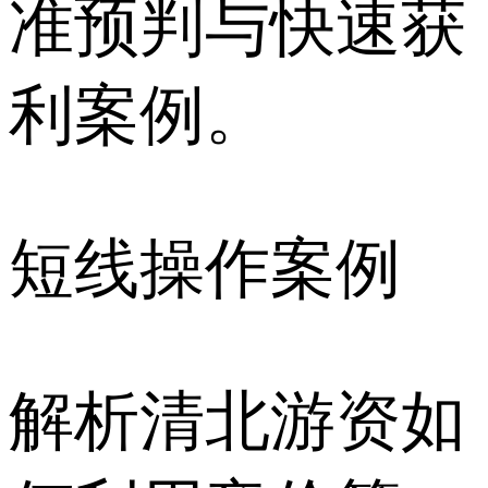
准预判与快速获
利案例。
短线操作案例
解析清北游资如