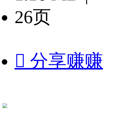
26页

分享赚赚