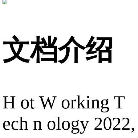
文档介绍
H ot W orking T
ech n ology 2022,