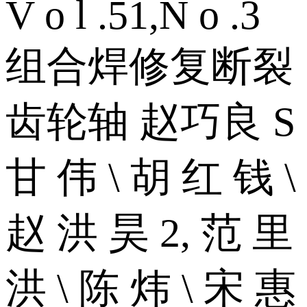
V o l .51,N o .3
组合焊修复断裂
齿轮轴 赵巧良 S
甘 伟 \ 胡 红 钱 \
赵 洪 昊 2, 范 里
洪 \ 陈 炜 \ 宋 惠