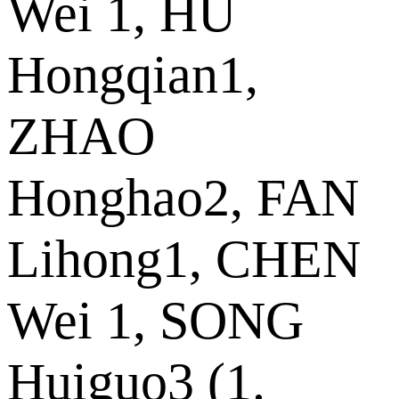
Wei 1, HU
Hongqian1,
ZHAO
Honghao2, FAN
Lihong1, CHEN
Wei 1, SONG
Huiguo3 (1.