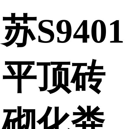
苏S9401
平顶砖
砌化粪