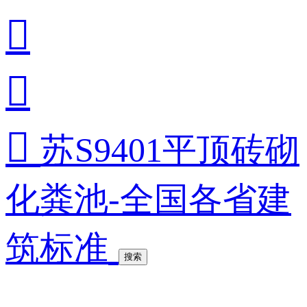



苏S9401平顶砖砌
化粪池-全国各省建
筑标准
搜索