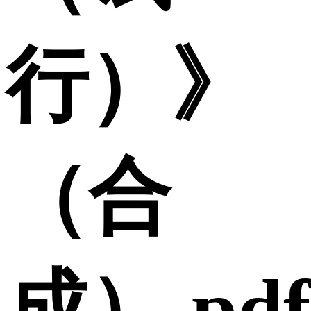
行）》
（合
成）.pdf