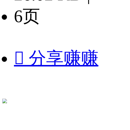
6页

分享赚赚