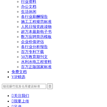
行业资料
办公文档
生活休闲
各行业薪酬报告
施工工程规范标准
人民日报党政读物
超万本最新电子书
数万应聘简历模板
企业价值评估
各行业分析报告
百万专利下载
50万教育期刊文
水利水电工程资料
百万正版国家标准
免费文档
VIP精选


关注我们

我要上传

足迹