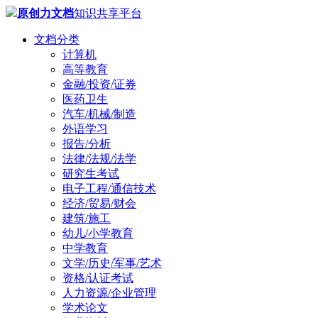
原创力文档
知识共享平台
文档分类
计算机
高等教育
金融/投资/证券
医药卫生
汽车/机械/制造
外语学习
报告/分析
法律/法规/法学
研究生考试
电子工程/通信技术
经济/贸易/财会
建筑/施工
幼儿/小学教育
中学教育
文学/历史/军事/艺术
资格/认证考试
人力资源/企业管理
学术论文