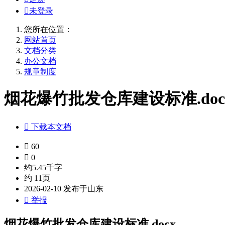

未登录
您所在位置：
网站首页
文档分类
办公文档
规章制度
烟花爆竹批发仓库建设标准.doc

下载本文档

60

0
约5.45千字
约 11页
2026-02-10 发布于山东

举报
烟花爆竹批发仓库建设标准.docx