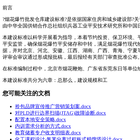
前言
?烟花爆竹批发仓库建设标准?是依据国家住房和城乡建设部?关于
由中华全国供销合作总社组织兵器工业平安技术研究所和中国
本建设标准以科学开展看为指导，本着节约投资、保卫环境、
平安监管，确保烟花爆竹平安储存和中转，满足烟花爆竹现代
据，并对北京、河北、安徽、江西、湖南、广西、青海、宁夏
评审会审议通过形成报批稿，最后报经有关部门审查批准公布
在标准编制过程中，北京市烟花鞭炮、广东省东莞东日等单位
本建设标准共分为六章：总那么，建设规模和工
您可能关注的文档
拎包品牌宣传推广营销策划案.docx
对PLD进行边界扫描(JTAG)故障诊断.docx
配置本地安全策略.docx
内训需求分析的方式.docx
教育储蓄专户收支明细表.docx
化工课程设计-氯苯分离过程板式精馏塔设计.docx