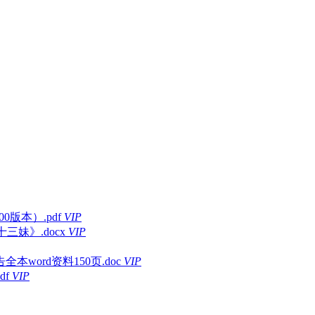
0版本）.pdf
VIP
妹》.docx
VIP
ord资料150页.doc
VIP
df
VIP