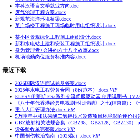
本科汉语言文学就业方向.doc
废气治理工程方案.docx
新规范海洋环境桥梁.docx
某广场楼工程施工现场临时用电组织设计.docx
某小区景观绿化工程施工组织设计.docx
新和水电站土建和安装工程施工组织设计.docx
身为管理者+会讲的六十八个故事.docx
机场地勤岗位服务标准内容.docx
最近下载
2026国际汉语面试题及答案.docx
2025年水电工程劳务合同（8份范本）.docx
VIP
ELESY伊莱斯 ES2系列交流伺服驱动器 使用说明书（V2.0
《八十年代香港经典电视剧怀旧情结》之七(结束篇)：《十三
重点人口管理办法.docx
VIP
5万吨年中和法磷酸二氢钾技术改造项目环境影响评价报告全本w
GBZ放射相关法规合集（GBZ98、GBZ128、GBZ130）.p
设备验收单完整版.docx
VIP
中国创伤救治指南（2025版）.docx
VIP