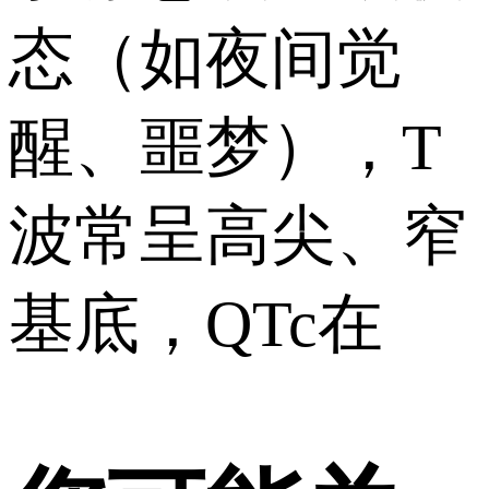
态（如夜间觉
醒、噩梦），T
波常呈高尖、窄
基底，QTc在