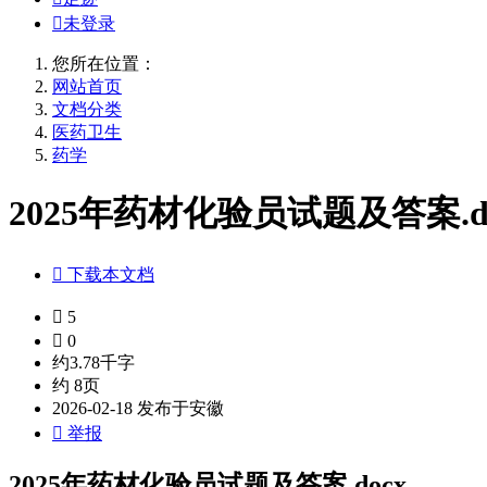

未登录
您所在位置：
网站首页
文档分类
医药卫生
药学
2025年药材化验员试题及答案.do

下载本文档

5

0
约3.78千字
约 8页
2026-02-18 发布于安徽

举报
2025年药材化验员试题及答案.docx