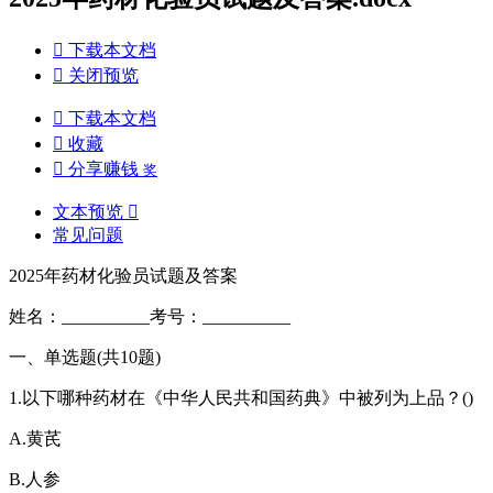

下载本文档

关闭预览

下载本文档

收藏

分享赚钱
奖
文本预览

常见问题
2025年药材化验员试题及答案
姓名：__________考号：__________
一、单选题(共10题)
1.以下哪种药材在《中华人民共和国药典》中被列为上品？()
A.黄芪
B.人参