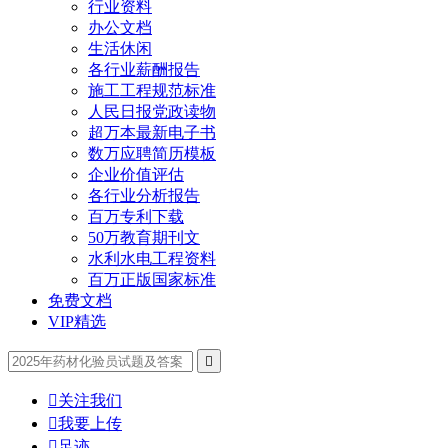
行业资料
办公文档
生活休闲
各行业薪酬报告
施工工程规范标准
人民日报党政读物
超万本最新电子书
数万应聘简历模板
企业价值评估
各行业分析报告
百万专利下载
50万教育期刊文
水利水电工程资料
百万正版国家标准
免费文档
VIP精选


关注我们

我要上传

足迹