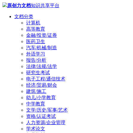
原创力文档
知识共享平台
文档分类
计算机
高等教育
金融/投资/证券
医药卫生
汽车/机械/制造
外语学习
报告/分析
法律/法规/法学
研究生考试
电子工程/通信技术
经济/贸易/财会
建筑/施工
幼儿/小学教育
中学教育
文学/历史/军事/艺术
资格/认证考试
人力资源/企业管理
学术论文