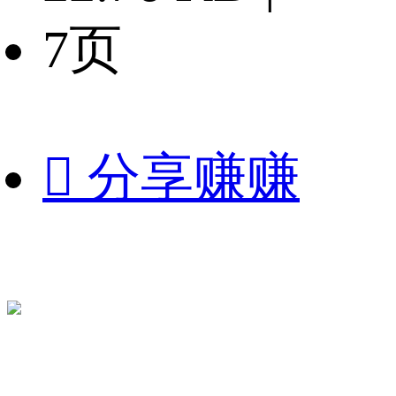
7页

分享赚赚