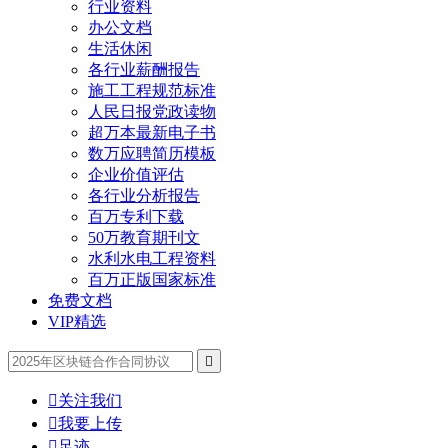
行业资料
办公文档
生活休闲
各行业薪酬报告
施工工程规范标准
人民日报党政读物
超万本最新电子书
数万应聘简历模板
企业价值评估
各行业分析报告
百万专利下载
50万教育期刊文
水利水电工程资料
百万正版国家标准
免费文档
VIP精选


关注我们

我要上传

足迹