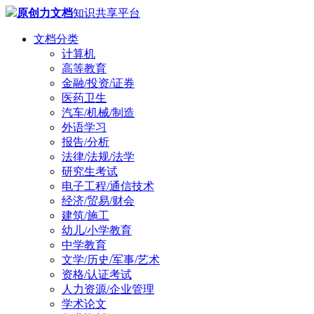
原创力文档
知识共享平台
文档分类
计算机
高等教育
金融/投资/证券
医药卫生
汽车/机械/制造
外语学习
报告/分析
法律/法规/法学
研究生考试
电子工程/通信技术
经济/贸易/财会
建筑/施工
幼儿/小学教育
中学教育
文学/历史/军事/艺术
资格/认证考试
人力资源/企业管理
学术论文