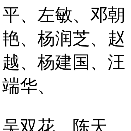
平、左敏、邓朝
艳、杨润芝、赵
越、杨建国、汪
端华、
吴双花、陈天