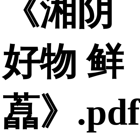
《湘阴
好物 鲜
藠》.pdf