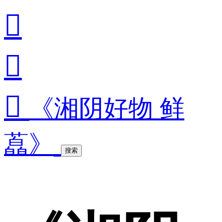



《湘阴好物 鲜
藠》
搜索