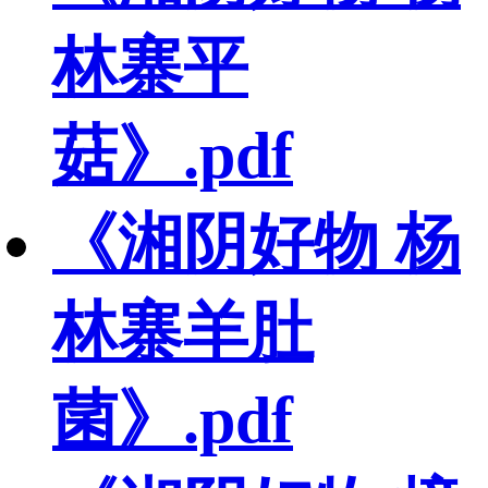
林寨平
菇》.pdf
《湘阴好物 杨
林寨羊肚
菌》.pdf