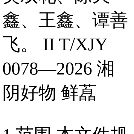
鑫、王鑫、谭善
飞。 II T/XJY
0078—2026 湘
阴好物 鲜藠