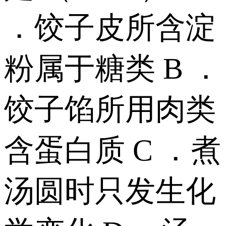
．饺子皮所含淀
粉属于糖类 B ．
饺子馅所用肉类
含蛋白质 C ．煮
汤圆时只发生化