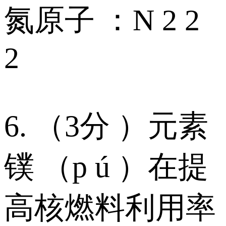
氮原子 ：N 2 2
2
6. （3分 ）元素
镤 （p ú ）在提
高核燃料利用率