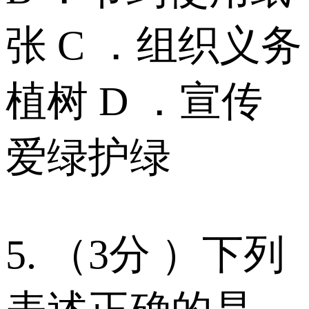
张 C ．组织义务
植树 D ．宣传
爱绿护绿
5. （3分 ）下列