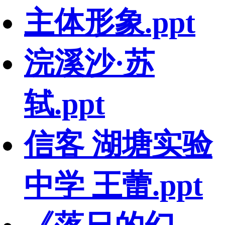
主体形象.ppt
浣溪沙·苏
轼.ppt
信客 湖塘实验
中学 王蕾.ppt