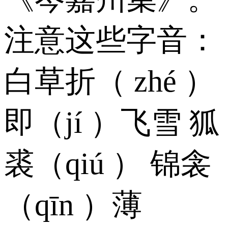
注意这些字音：
白草折（ zhé ）
即（jí ）飞雪 狐
裘（qiú ） 锦衾
（qīn ）薄