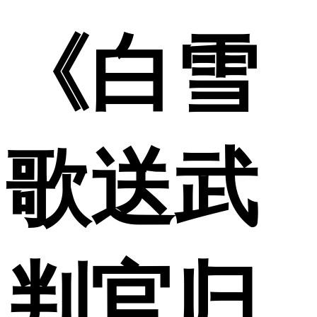
《白雪
歌送武
判官归