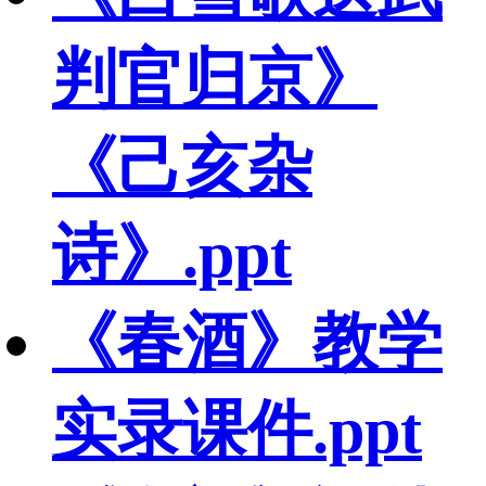
判官归京》
《己亥杂
诗》.ppt
《春酒》教学
实录课件.ppt