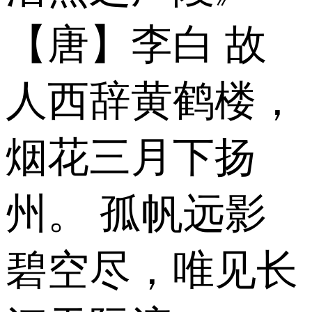
【唐】李白 故
人西辞黄鹤楼，
烟花三月下扬
州。 孤帆远影
碧空尽，唯见长