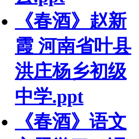
《春酒》赵新
霞 河南省叶县
洪庄杨乡初级
中学.ppt
《春酒》语文