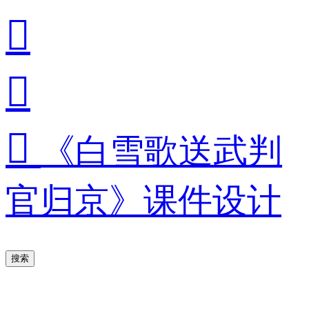



《白雪歌送武判
官归京》课件设计
搜索