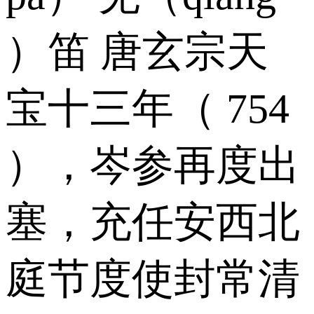
）笛 唐玄宗天
宝十三年（ 754
），岑参再度出
塞，充任安西北
庭节度使封常清