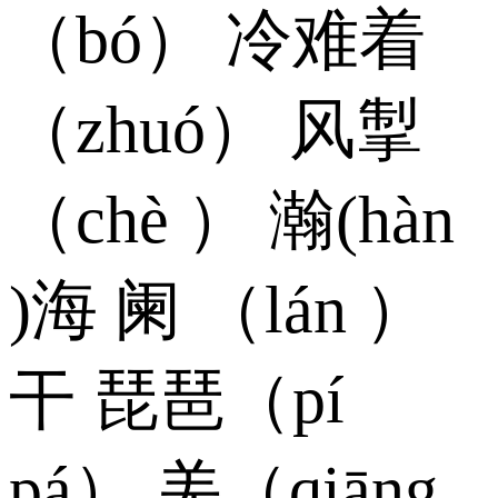
（bó） 冷难着
（zhuó） 风掣
（chè ） 瀚(hàn
)海 阑 （lán ）
干 琵琶（pí
pá） 羌（qiāng