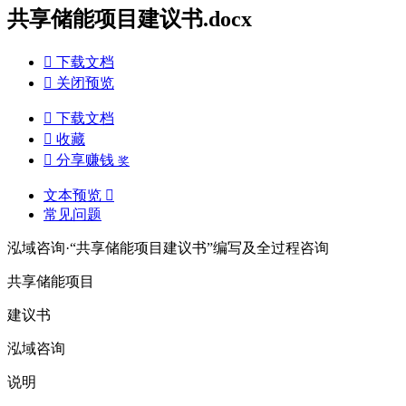
共享储能项目建议书.docx

下载文档

关闭预览

下载文档

收藏

分享赚钱
奖
文本预览

常见问题
泓域咨询·“共享储能项目建议书”编写及全过程咨询
共享储能项目
建议书
泓域咨询
说明