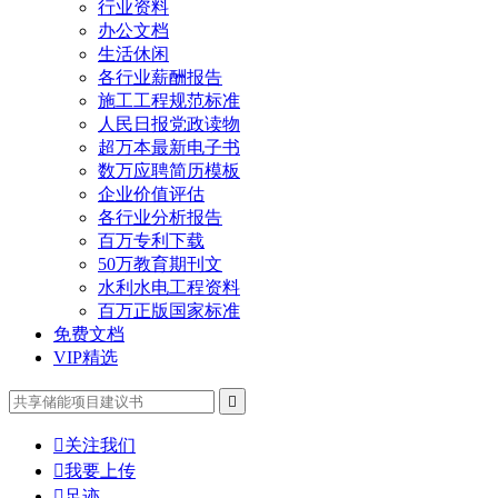
行业资料
办公文档
生活休闲
各行业薪酬报告
施工工程规范标准
人民日报党政读物
超万本最新电子书
数万应聘简历模板
企业价值评估
各行业分析报告
百万专利下载
50万教育期刊文
水利水电工程资料
百万正版国家标准
免费文档
VIP精选


关注我们

我要上传

足迹