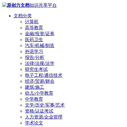
原创力文档
知识共享平台
文档分类
计算机
高等教育
金融/投资/证券
医药卫生
汽车/机械/制造
外语学习
报告/分析
法律/法规/法学
研究生考试
电子工程/通信技术
经济/贸易/财会
建筑/施工
幼儿/小学教育
中学教育
文学/历史/军事/艺术
资格/认证考试
人力资源/企业管理
学术论文