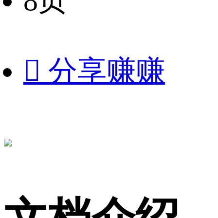
8页

分享赚赚