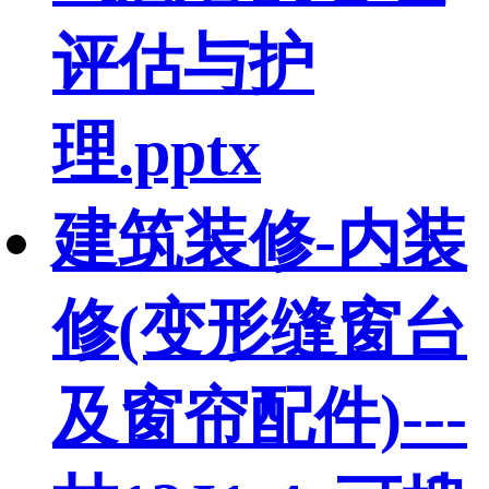
评估与护
理.pptx
建筑装修-内装
修(变形缝窗台
及窗帘配件)---