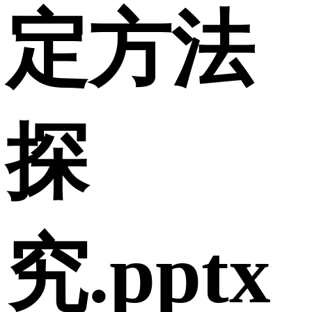
定方法
探
究.pptx