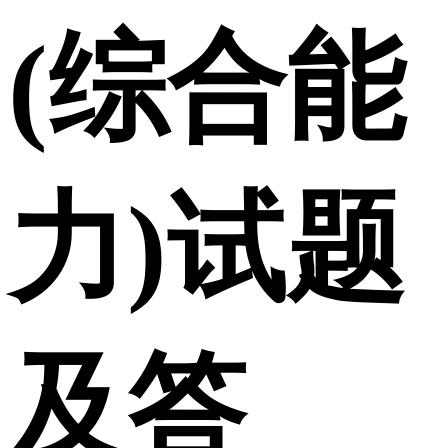
(综合能
力)试题
及答