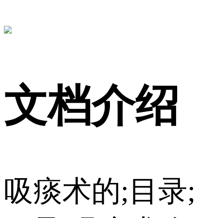
文档介绍
吸痰术的;目录;