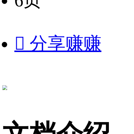
6页

分享赚赚