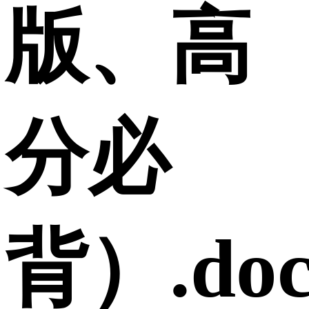
版、高
分必
背）.doc