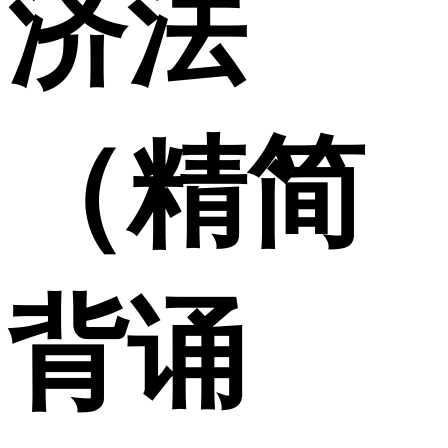
济法
（精简
背诵