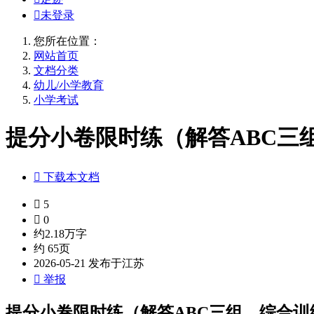

未登录
您所在位置：
网站首页
文档分类
幼儿/小学教育
小学考试
提分小卷限时练（解答ABC三组

下载本文档

5

0
约2.18万字
约 65页
2026-05-21 发布于江苏

举报
提分小卷限时练（解答ABC三组，综合训练