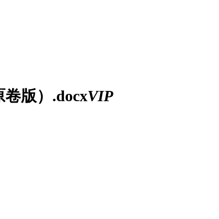
版）.docx
VIP