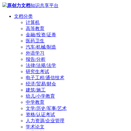
原创力文档
知识共享平台
文档分类
计算机
高等教育
金融/投资/证券
医药卫生
汽车/机械/制造
外语学习
报告/分析
法律/法规/法学
研究生考试
电子工程/通信技术
经济/贸易/财会
建筑/施工
幼儿/小学教育
中学教育
文学/历史/军事/艺术
资格/认证考试
人力资源/企业管理
学术论文