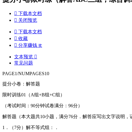

下载本文档

关闭预览

下载本文档

收藏

分享赚钱
奖
文本预览

常见问题
PAGE1/NUMPAGES10
提分小卷：解答题
限时训练01（A组+B组+C组）
（考试时间：90分钟试卷满分：96分）
解答题（本大题共10小题，满分76分．解答应写出文字说明
1．（7分）解不等式组：．