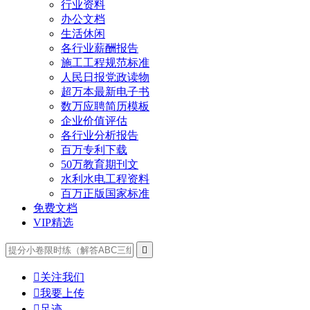
行业资料
办公文档
生活休闲
各行业薪酬报告
施工工程规范标准
人民日报党政读物
超万本最新电子书
数万应聘简历模板
企业价值评估
各行业分析报告
百万专利下载
50万教育期刊文
水利水电工程资料
百万正版国家标准
免费文档
VIP精选


关注我们

我要上传

足迹