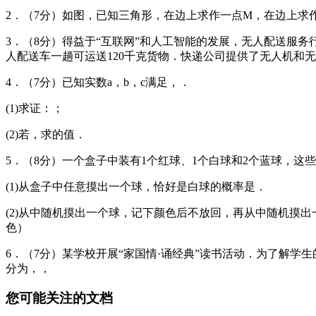
2．（7分）如图，已知三角形，在边上求作一点M，在边上求
3．（8分）得益于“互联网”和人工智能的发展，无人配送服
人配送车一趟可运送120千克货物．快递公司提供了无人机和无
4．（7分）已知实数a，b，c满足，．
(1)求证：；
(2)若，求的值．
5．（8分）一个盒子中装有1个红球、1个白球和2个蓝球，这
(1)从盒子中任意摸出一个球，恰好是白球的概率是．
(2)从中随机摸出一个球，记下颜色后不放回，再从中随机摸
色）
6．（7分）某学校开展“家国情·诵经典”读书活动．为了解学
分为，，
您可能关注的文档