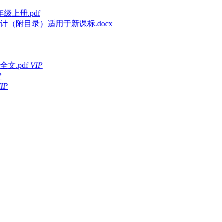
级上册.pdf
（附目录）适用于新课标.docx
.pdf
VIP
P
IP