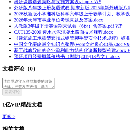
科研课题选题策略与实施方案设计.pptx
VIP
外研版八年级上册英语试卷 期末新版 2025年新外研版八年
2026秋新版小学湘科版科学六年级上册教学计划、教学设计
2026年天津市事业单位考试真题及答案.docx
人教版3年级下册英语期末试卷（6份）含答案.pdf
VIP
CJJT135-2009 透水水泥混凝土路面技术规程.docx
《建筑施工承插型套扣式钢管脚手架安全技术规程》标准全文
中国文化要略最全知识点整理(word文档良心出品).doc
VI
基于战略导向的企业盈利能力结构化诊断模型构建.docx
V
预研项目经费概算价格书（财防[2019]18号文）.docx
文档评论（0）
发表评论
1亿VIP精品文档
更多 >
相关文档