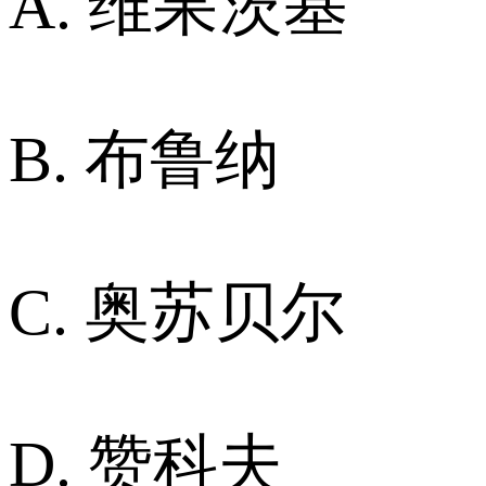
A. 维果茨基
B. 布鲁纳
C. 奥苏贝尔
D. 赞科夫