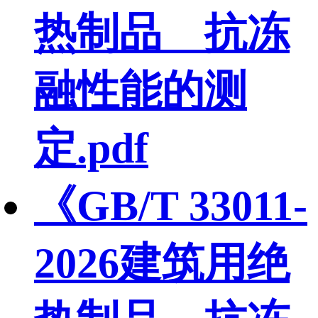
热制品 抗冻
融性能的测
定.pdf
《GB/T 33011-
2026建筑用绝