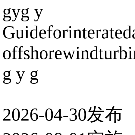
gyg y
Guideforinterateda
offshorewindturbi
g y g
2026-04-30发布