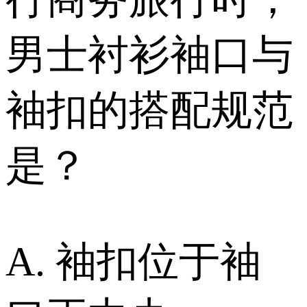
男士衬衫袖口与
袖扣的搭配规范
是？
A. 袖扣位于袖