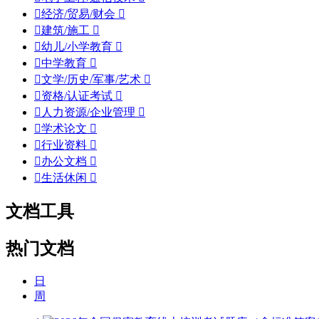

经济/贸易/财会


建筑/施工


幼儿/小学教育


中学教育


文学/历史/军事/艺术


资格/认证考试


人力资源/企业管理


学术论文


行业资料


办公文档


生活休闲

文档工具
热门文档
日
周