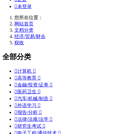

未登录
您所在位置：
网站首页
文档分类
经济/贸易/财会
税收
全部分类

计算机


高等教育


金融/投资/证券


医药卫生


汽车/机械/制造


外语学习


报告/分析


法律/法规/法学


研究生考试


电子工程/通信技术
