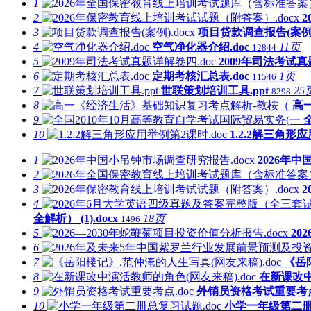
1
2
3
项目贷款调查报告(案例).
4
空气净化器介绍.doc
11页
12844
5
2009年司法考试真
6
定期考核汇总表.doc
1页
11546
7
世联策划培训工具.ppt
25
8298
8
高
9
10
1.2.2解三角形应
1
2026年中
2
3
4
全解析） (1).docx
18页
1496
5
20
6
7
《岳
8
在新课改中
9
外销员资格考试重要考点.
10
小学一年级第二册总