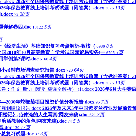
2026年全国保密教育线上培训考试题库（含标准答案）.do
2026年保密教育线上培训考试试题（附答案）.docx
19页
5076
docx
28页
72
题详解卷四.doc
5页
13122
页
一《经济生活》基础知识复习考点解析-教桉（
8页
6930
全国2010年10月高等教育自学考试国际贸易实务(一
3页
6795
用举例第2课时.doc
4页
6166
国小吊钟市场调查研究报告.docx
64页
720
2026年全国保密教育线上培训考试题库（含标准答案）.do
2026年保密教育线上培训考试试题（附答案）.docx
19页
5076
2026年6月大学
26—2030年蛇鞭菊项目投资价值分析报告.docx
7页
96
2026年及未来5年中国紫罗兰行业发展前景预
阳楼记》,范仲淹的人生写真(网友来稿).doc
3页
621
演活教师的角色(网友来稿).doc
5页
74
doc
17页
130
复习试题.doc
3页
37