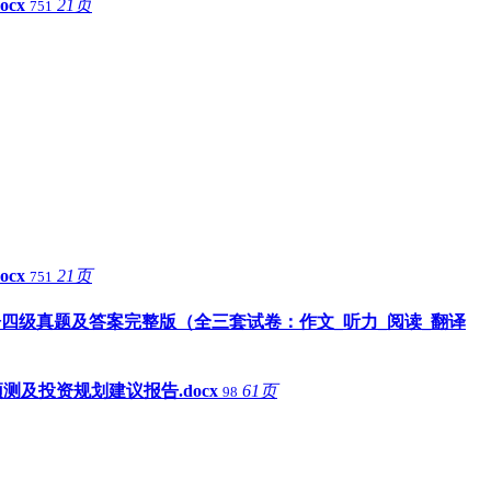
cx
21页
751
cx
21页
751
英语四级真题及答案完整版（全三套试卷：作文_听力_阅读_翻译
测及投资规划建议报告.docx
61页
98