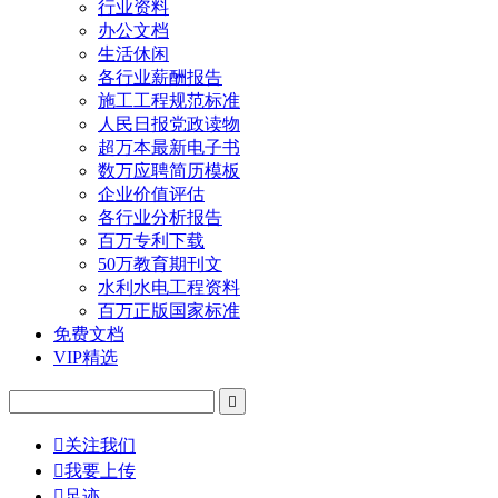
行业资料
办公文档
生活休闲
各行业薪酬报告
施工工程规范标准
人民日报党政读物
超万本最新电子书
数万应聘简历模板
企业价值评估
各行业分析报告
百万专利下载
50万教育期刊文
水利水电工程资料
百万正版国家标准
免费文档
VIP精选


关注我们

我要上传

足迹