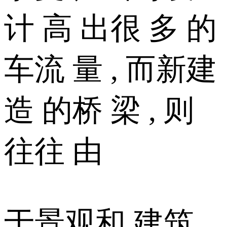
计 高 出很 多 的
车流 量 , 而新建
造 的桥 梁 , 则
往往 由
于景观和 建筑