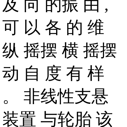
及 向 的振 由 ,
可 以 各 的 维
纵 摇摆 横 摇摆
动 自 度 有 样
。 非线性支悬
装置 与轮胎 该