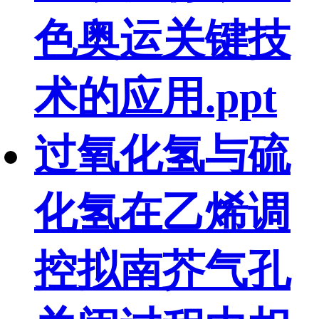
色奥运关键技
术的应用.ppt
过氧化氢与硫
化氢在乙烯调
控拟南芥气孔