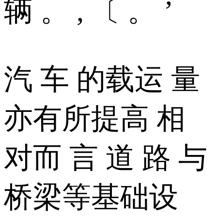
辆 。 , 〔 。 ’
汽 车 的载运 量
亦有所提高 相
对而 言 道 路 与
桥梁等基础设