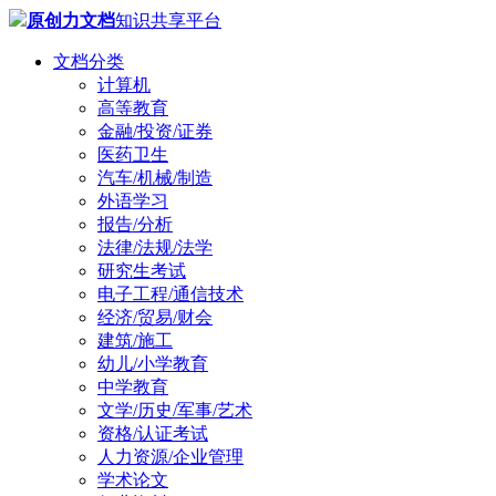
原创力文档
知识共享平台
文档分类
计算机
高等教育
金融/投资/证券
医药卫生
汽车/机械/制造
外语学习
报告/分析
法律/法规/法学
研究生考试
电子工程/通信技术
经济/贸易/财会
建筑/施工
幼儿/小学教育
中学教育
文学/历史/军事/艺术
资格/认证考试
人力资源/企业管理
学术论文