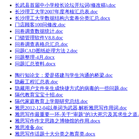
长武县首届中小学校长论坛开坛词(修改稿).doc
长沙理工大学2007年度考核汇总表.doc
长沙理工大学数据结构六套卷分类汇总.docx
门店顾客100问修改.doc
问卷调查数据统计.doc
门锁管理软件V8.8.doc
问卷调查表格总汇总.doc
问题CAD图纸处理方法 2.doc
问题整理-4月.docx
问题汇总资料.docx
陶行知论文：爱是搭建与学生沟通的桥梁.doc
隐蔽工程汇总表.doc
隐藏用户文件夹生成快捷方式的病毒的一些问题.doc
隔代教育宝宝十招.doc
隔代家庭教育上学期研究总结.doc
雅思2012-12-04以单词为武器,解析雅思写作用词.doc
雅思写作最重要一环-关于“审题”的3大死穴及其求生之道.d
雅思写作作文思路之博物馆的作用.docx
雅思准备.doc
雅思写作话题十大分类之教育类.docx