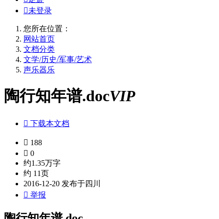

未登录
您所在位置：
网站首页
文档分类
文学/历史/军事/艺术
声乐器乐
陶行知年谱.doc
VIP

下载本文档

188

0
约1.35万字
约 11页
2016-12-20 发布于四川

举报
陶行知年谱.doc