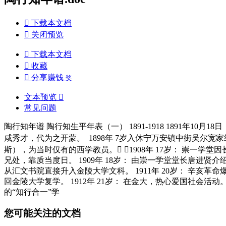

下载本文档

关闭预览

下载本文档

收藏

分享赚钱
奖
文本预览

常见问题
陶行知年谱 陶行知生平年表（一） 1891-1918 1891年
咸秀才，代为之开蒙。 1898年 7岁入休宁万安镇中街吴尔宽家经
斯），为当时仅有的西学教员。 1908年 17岁： 崇一
兄处，靠质当度日。 1909年 18岁： 由崇一学堂堂长唐
从汇文书院直接升入金陵大学文科。 1911年 20岁： 辛
回金陵大学复学。 1912年 21岁： 在金大，热心爱国社
的“知行合一”学
您可能关注的文档