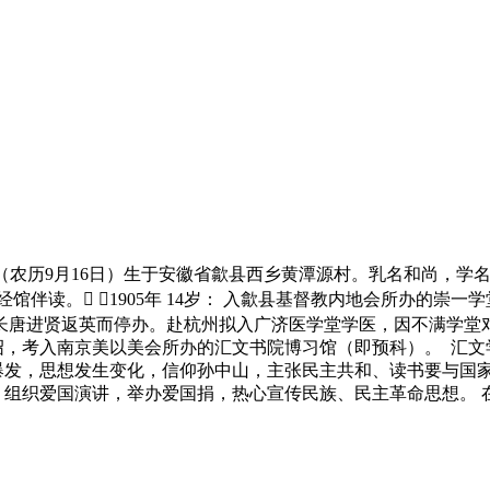
10月18日（农历9月16日）生于安徽省歙县西乡黄潭源村。乳名和尚，
馆伴读。 1905年 14岁： 入歙县基督教内地会所办的崇一学
学堂因长唐进贤返英而停办。赴杭州拟入广济医学堂学医，因不满学
进贤介绍，考入南京美以美会所办的汇文书院博习馆（即预科）。 
亥革命爆发，思想发生变化，信仰孙中山，主张民主共和、读书要与
会活动。组织爱国演讲，举办爱国捐，热心宣传民族、民主革命思想