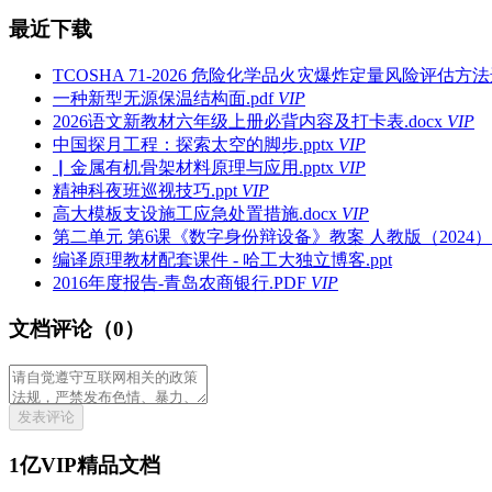
最近下载
TCOSHA 71-2026 危险化学品火灾爆炸定量风险评估方法
一种新型无源保温结构面.pdf
VIP
2026语文新教材六年级上册必背内容及打卡表.docx
VIP
中国探月工程：探索太空的脚步.pptx
VIP
▏金属有机骨架材料原理与应用.pptx
VIP
精神科夜班巡视技巧.ppt
VIP
高大模板支设施工应急处置措施.docx
VIP
第二单元 第6课《数字身份辩设备》教案 人教版（2024）
编译原理教材配套课件 - 哈工大独立博客.ppt
2016年度报告-青岛农商银行.PDF
VIP
文档评论（0）
发表评论
1亿VIP精品文档