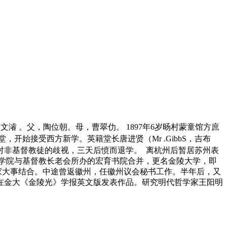
学名文濬 。父，陶位朝。母，曹翠仂。 1897年6岁旸村蒙童馆方庶
堂，开始接受西方新学。英籍堂长唐进贤（Mr .GibbS，吉布
堂对非基督教徒的歧视，三天后愤而退学。 离杭州后暂居苏州表
汇文学院与基督教长老会所办的宏育书院合并，更名金陵大学，即
国家大事结合。中途曾返徽州，任徽州议会秘书工作。半年后，又
。 在金大《金陵光》学报英文版发表作品。研究明代哲学家王阳明