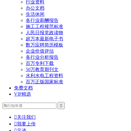
行业资料
办公文档
生活休闲
各行业薪酬报告
施工工程规范标准
人民日报党政读物
超万本最新电子书
数万应聘简历模板
企业价值评估
各行业分析报告
百万专利下载
50万教育期刊文
水利水电工程资料
百万正版国家标准
免费文档
VIP精选


关注我们

我要上传

足迹