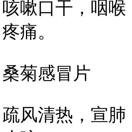
咳嗽口干，咽喉
疼痛。
桑菊感冒片
疏风清热，宣肺