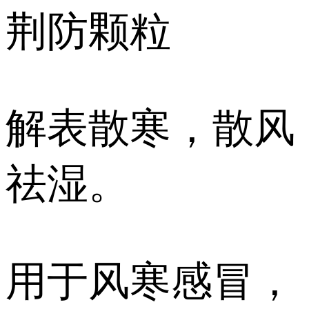
荆防颗粒
解表散寒，散风
祛湿。
用于风寒感冒，