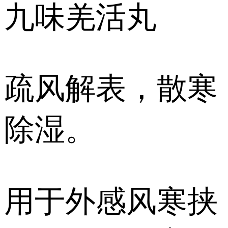
九味羌活丸
疏风解表，散寒
除湿。
用于外感风寒挟