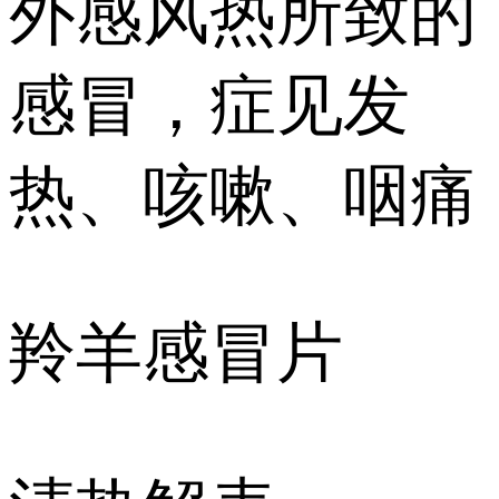
外感风热所致的
感冒，症见发
热、咳嗽、咽痛
羚羊感冒片