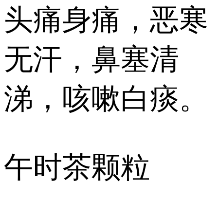
头痛身痛，恶寒
无汗，鼻塞清
涕，咳嗽白痰。
午时茶颗粒