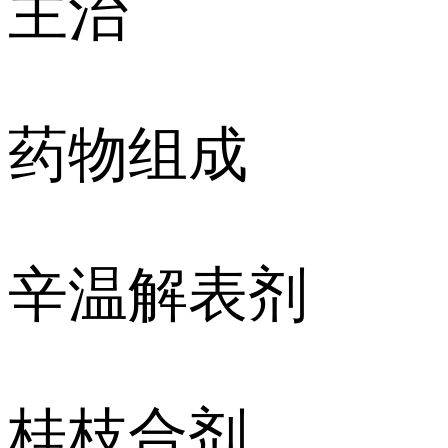
主治
药物组成
辛温解表剂
桂枝合剂