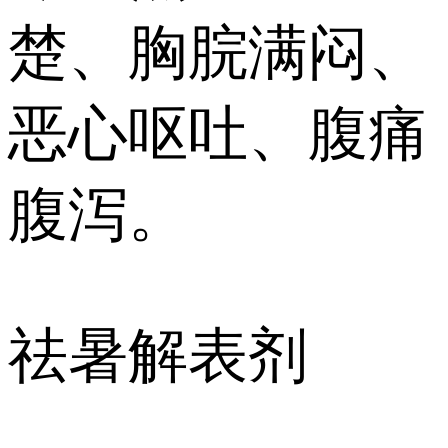
楚、胸脘满闷、
恶心呕吐、腹痛
腹泻。
祛暑解表剂