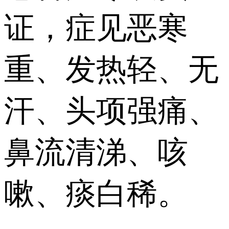
证，症见恶寒
重、发热轻、无
汗、头项强痛、
鼻流清涕、咳
嗽、痰白稀。