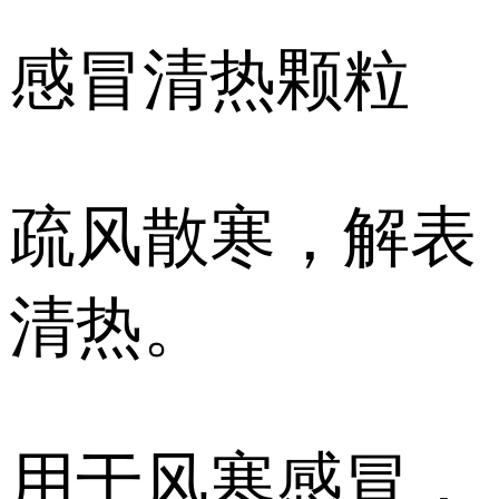
感冒清热颗粒
疏风散寒，解表
清热。
用于风寒感冒，