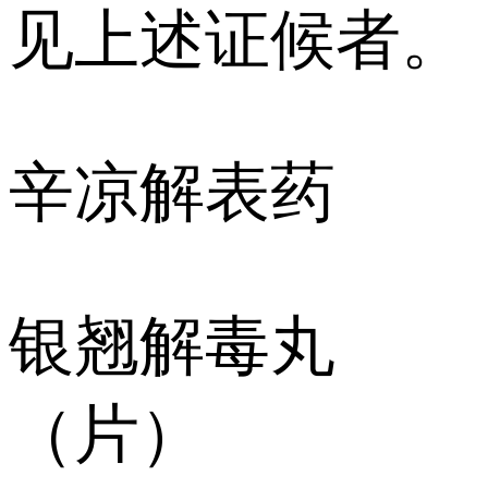
见上述证候者。
辛凉解表药
银翘解毒丸
（片）