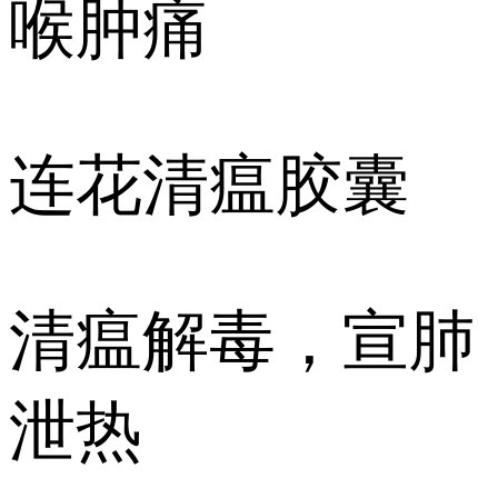
喉肿痛
连花清瘟胶囊
清瘟解毒，宣肺
泄热