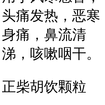
头痛发热，恶寒
身痛，鼻流清
涕，咳嗽咽干。
正柴胡饮颗粒