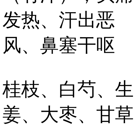
发热、汗出恶
风、鼻塞干呕
桂枝、白芍、生
姜、大枣、甘草