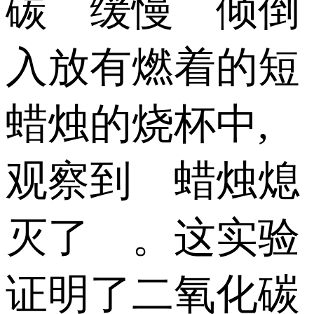
碳 缓慢 倾倒
入放有燃着的短
蜡烛的烧杯中,
观察到 蜡烛熄
灭了 。这实验
证明了二氧化碳