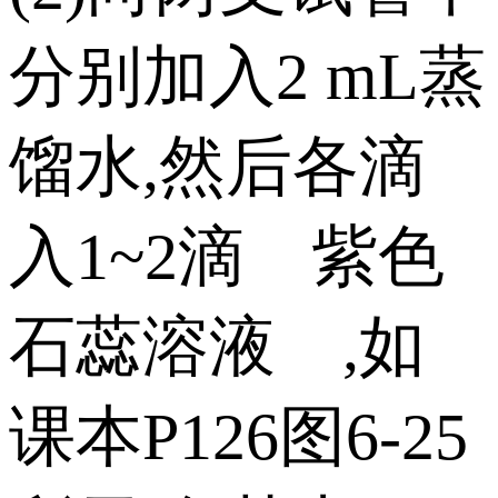
分别加入2 mL蒸
馏水,然后各滴
入1~2滴 紫色
石蕊溶液 ,如
课本P126图6-25