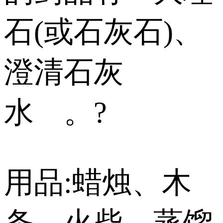
石(或石灰石)、
澄清石灰
水 。?
用品:蜡烛、木
条、火柴、蒸馏