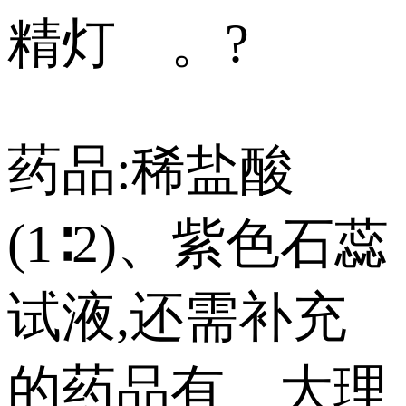
精灯 。?
药品:稀盐酸
(1∶2)、紫色石蕊
试液,还需补充
的药品有 大理