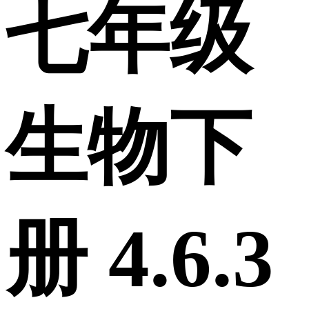
七年级
生物下
册 4.6.3