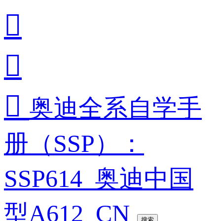



奥迪全系自学手
册（SSP）：
SSP614_奥迪中国
型A612_CN
搜索