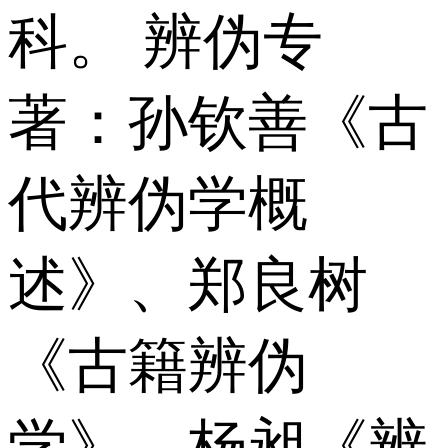
科。 辨伪专
著：孙钦善《古
代辨伪学概
述》、郑良树
《古籍辨伪
学》、杨昶《辨