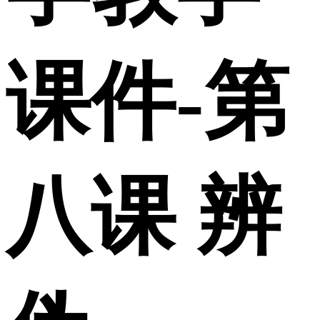
课件-第
八课 辨