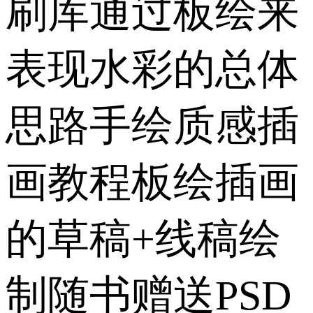
刷库通过板绘来
表现水彩的总体
思路手绘质感插
画教程板绘插画
的草稿+线稿绘
制随书赠送PSD