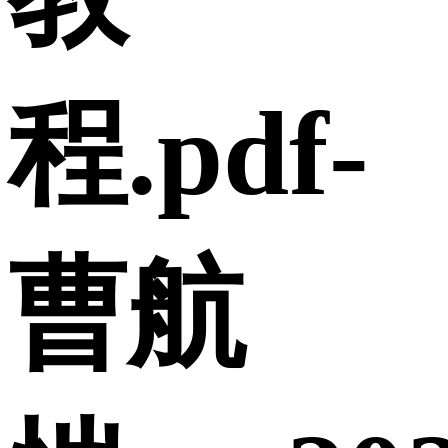
程.pdf-
曹航