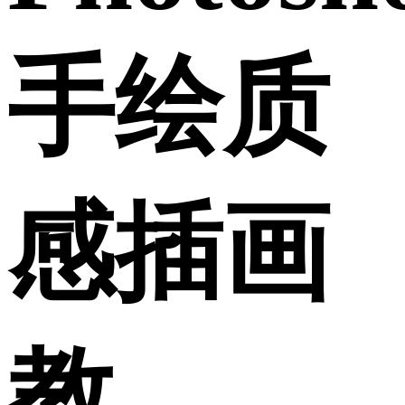
手绘质
感插画
教