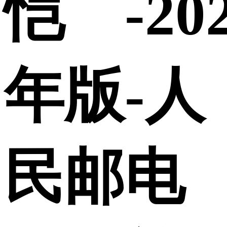
恺 -20
年版-人
民邮电