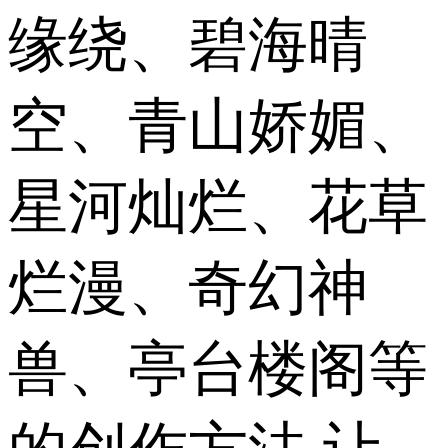
缘绕、碧海晴
空、青山娇媚、
星河灿烂、花草
烂漫、奇幻神
兽、亭台楼阁等