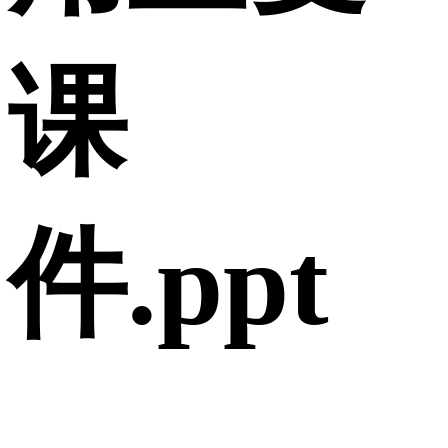
课
件.ppt