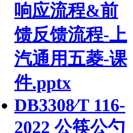
响应流程&前
馈反馈流程-上
汽通用五菱-课
件.pptx
DB3308∕T 116-
2022 公筷公勺