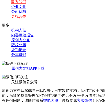
联系我们
企业文化
公司优势
寻找合作
更多
机构入驻
内容整治报告
原创力公益
版权公示
处罚记录
分享赚钱
原创力文档APP下载
关注微信公众号
原创力文档从2008年开站以来，已有数亿文档，我们定位于“
们，后续的质量管理/宣传/推广/销售/内容分发/开具发票/售后
有任何问题，请随时联系
智能客服
，侵权专属
客服微信
！其它