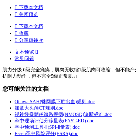

下载本文档

关闭预览

下载本文档

收藏

分享赚钱
奖
文本预览

常见问题
肌力分级 0级完全瘫痪，肌肉无收缩1级肌肉可收缩，但不能
抗阻力动作，但不完全5级正常肌力
您可能关注的文档
Ottawa SAH(蛛网膜下腔出血)规则.doc
加拿大头颅CT规则.doc
视神经脊髓炎谱系疾病(NMOSD)诊断标准.doc
卒中现场评估分诊量表(FAST-ED).doc
卒中预测工具-Ⅱ(SPI-Ⅱ量表).doc
Essen卒中风险评分(ESRS).doc