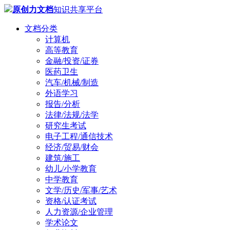
原创力文档
知识共享平台
文档分类
计算机
高等教育
金融/投资/证券
医药卫生
汽车/机械/制造
外语学习
报告/分析
法律/法规/法学
研究生考试
电子工程/通信技术
经济/贸易/财会
建筑/施工
幼儿/小学教育
中学教育
文学/历史/军事/艺术
资格/认证考试
人力资源/企业管理
学术论文