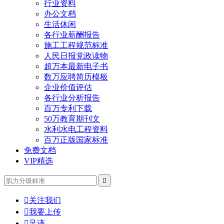
行业资料
办公文档
生活休闲
各行业薪酬报告
施工工程规范标准
人民日报党政读物
超万本最新电子书
数万应聘简历模板
企业价值评估
各行业分析报告
百万专利下载
50万教育期刊文
水利水电工程资料
百万正版国家标准
免费文档
VIP精选


关注我们

我要上传

足迹