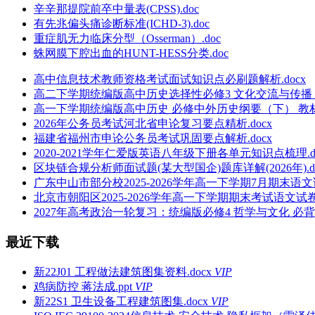
辛辛那提院前卒中量表(CPSS).doc
有先兆偏头痛诊断标准(ICHD-3).doc
重症肌无力临床分型（Osserman）.doc
蛛网膜下腔出血的HUNT-HESS分类.doc
高中信息技术教师资格考试面试知识点必刷题解析.docx
高二下学期统编版高中历史选择性必修3 文化交流与传播 教
高一下学期统编版高中历史 必修中外历史纲要（下） 教材问
2026年公务员考试河北省申论复习要点精析.docx
福建省福州市申论公务员考试巩固要点解析.docx
2020-2021学年仁爱版英语八年级下册各单元知识点梳理.do
区块链合规分析师面试题(某大型国企)题库详解(2026年).do
广东中山市部分校2025-2026学年高一下学期7月期末语文试
北京市朝阳区2025-2026学年高一下学期期末考试语文试卷及
2027年高考政治一轮复习：统编版必修4 哲学与文化 必背考
最近下载
新22J01 工程做法建筑图集资料.docx
VIP
鸡病防控 蒋法成.ppt
VIP
新22S1 卫生设备工程建筑图集.docx
VIP