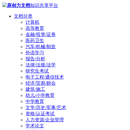
原创力文档
知识共享平台
文档分类
计算机
高等教育
金融/投资/证券
医药卫生
汽车/机械/制造
外语学习
报告/分析
法律/法规/法学
研究生考试
电子工程/通信技术
经济/贸易/财会
建筑/施工
幼儿/小学教育
中学教育
文学/历史/军事/艺术
资格/认证考试
人力资源/企业管理
学术论文