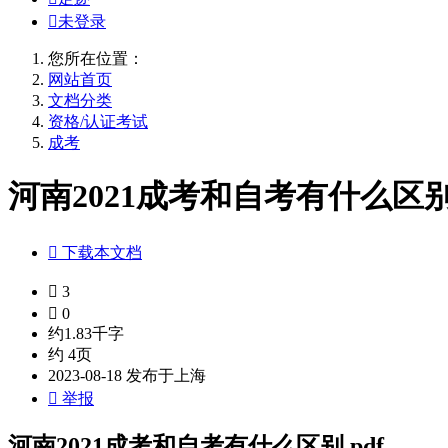

未登录
您所在位置：
网站首页
文档分类
资格/认证考试
成考
河南2021成考和自考有什么区别.

下载本文档

3

0
约1.83千字
约 4页
2023-08-18 发布于上海

举报
河南2021成考和自考有什么区别.pdf