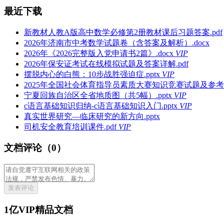
最近下载
新教材人教A版高中数学必修第2册教材课后习题答案.pdf
2026年济南市中考数学试题卷（含答案及解析）.docx
2026年《2026完整版入党申请书2篇》.docx
VIP
2026年保安证考试在线模拟试题及答案详解.pdf
摆脱内心的白熊：10步战胜强迫症.pptx
VIP
2025年全国社会体育指导员素质大赛知识竞赛试题及参考答案
宁夏回族自治区全省地质图（共5幅）.pptx
VIP
c语言基础知识归纳-c语言基础知识入门.pptx
VIP
真实世界研究—临床研究的新方向.pptx
司机安全教育培训课件.pdf
VIP
文档评论（0）
发表评论
1亿VIP精品文档