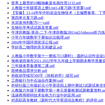
世界上最贵的10幅抽象派名画欣赏2132.pdf
人教版七年级英语上册Unit1-4复习题(无答案).pdf
【安徽】13-14学年中职农业生物技术（主编曹春英、丁雪珍
第四单元复习题.pdf
水泥发泡剂配方(一).pdf
生物化学考试试题及答案.pdf
牛津苏教版-英语-二下-牛津苏教版2BUnit2Atthezoo听力练习
小学六年级数学下册知识点梳理.pdf
2004年中国环境状况公报.pdf
学好高二物理的意见和建议.pdf
人教版小学数学第十一册练习13课时1：圆的认识作业设计(含
海南省琼海市2021-2022学年九年级上学期期末教学质量监
三年级体育备课第二课.pdf
焙烤食品需求分析.pdf
孙权劝学续写500字《孙权劝学》续写.pdf
工商银行与中石油合作案例).pdf
外研社版三年级起点小学英语四上期中测试1试题试卷含答案
人教版六年级下册数学第一单元质量检测试题教案资料.pd
浅谈商用密码技术在电力行业中的应用.pdf
对高职高专教材《新时代大学英语综合教程》的评价.pdf