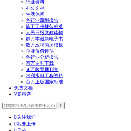
行业资料
办公文档
生活休闲
各行业薪酬报告
施工工程规范标准
人民日报党政读物
超万本最新电子书
数万应聘简历模板
企业价值评估
各行业分析报告
百万专利下载
50万教育期刊文
水利水电工程资料
百万正版国家标准
免费文档
VIP精选


关注我们

我要上传

足迹