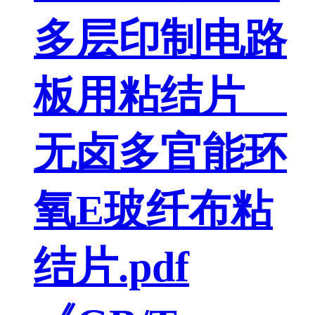
多层印制电路
板用粘结片
无卤多官能环
氧E玻纤布粘
结片.pdf