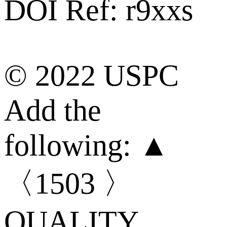
DOI Ref: r9xxs
© 2022 USPC
Add the
following: ▲
〈1503 〉
QUALITY