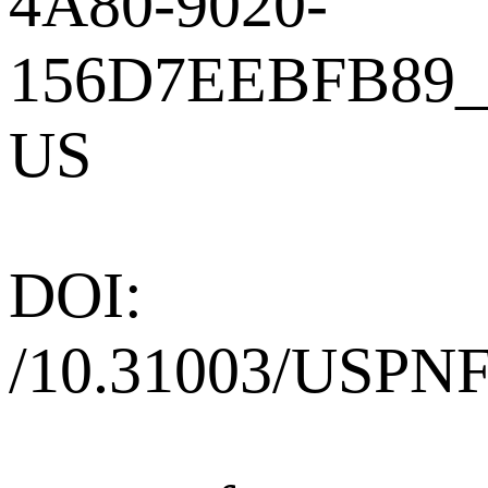
4A80-9020-
156D7EEBFB89_
US
DOI:
/10.31003/USPN