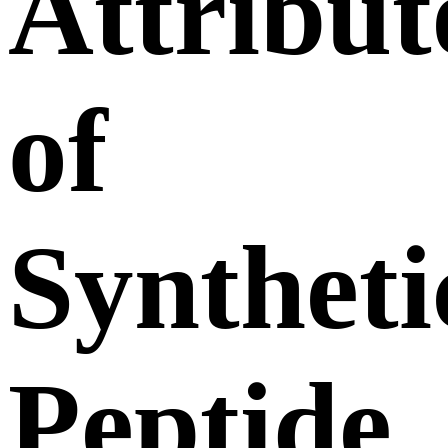
Attribut
of
Syntheti
Peptide