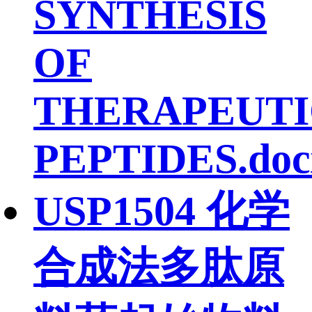
SYNTHESIS
OF
THERAPEUTI
PEPTIDES.doc
USP1504 化学
合成法多肽原