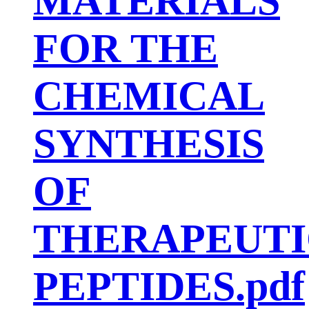
MATERIALS
FOR THE
CHEMICAL
SYNTHESIS
OF
THERAPEUTI
PEPTIDES.pdf