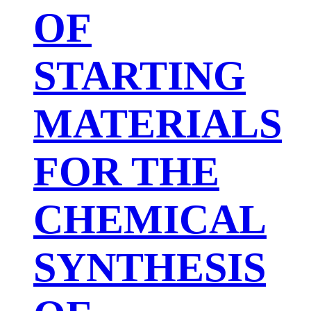
OF
STARTING
MATERIALS
FOR THE
CHEMICAL
SYNTHESIS