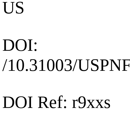
US
DOI:
/10.31003/USPN
DOI Ref: r9xxs