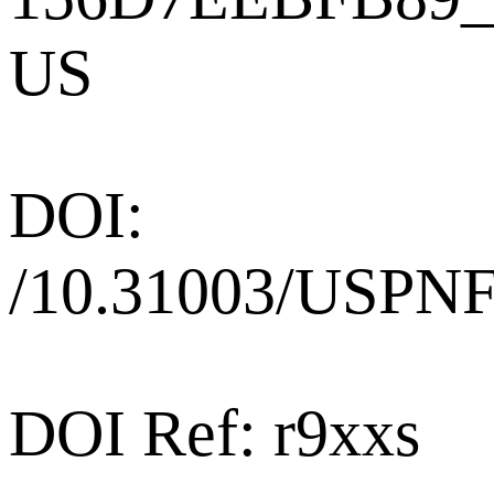
US
DOI:
/10.31003/USPN
DOI Ref: r9xxs