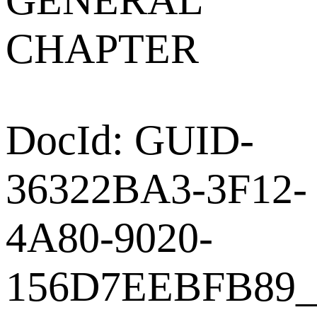
GENERAL
CHAPTER
DocId: GUID-
36322BA3-3F12-
4A80-9020-
156D7EEBFB89_