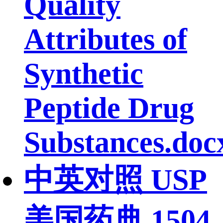
Quality
Attributes of
Synthetic
Peptide Drug
Substances.doc
中英对照 USP
美国药典 1504