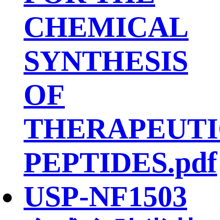
CHEMICAL
SYNTHESIS
OF
THERAPEUTI
PEPTIDES.pdf
USP-NF1503