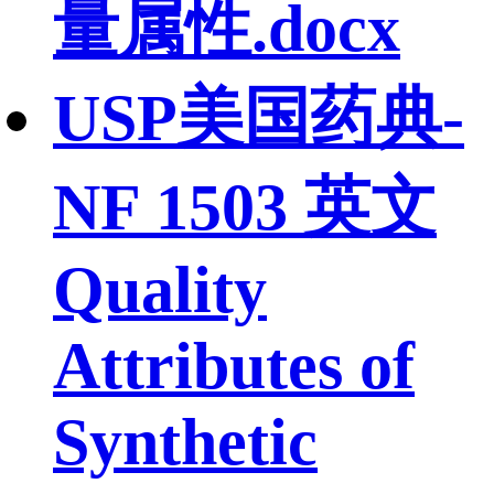
量属性.docx
USP美国药典-
NF 1503 英文
Quality
Attributes of
Synthetic