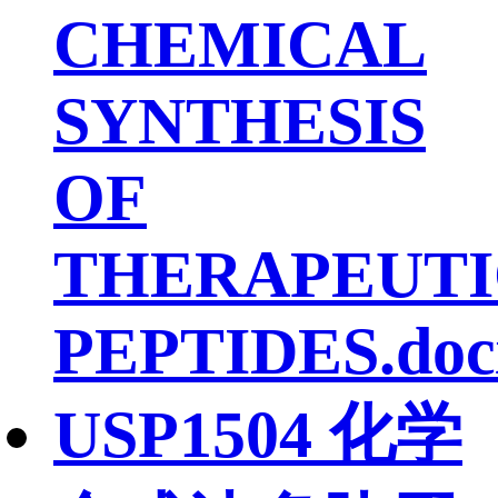
CHEMICAL
SYNTHESIS
OF
THERAPEUTI
PEPTIDES.doc
USP1504 化学