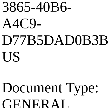
3865-40B6-
A4C9-
D77B5DAD0B3B_
US
Document Type:
GENERAL