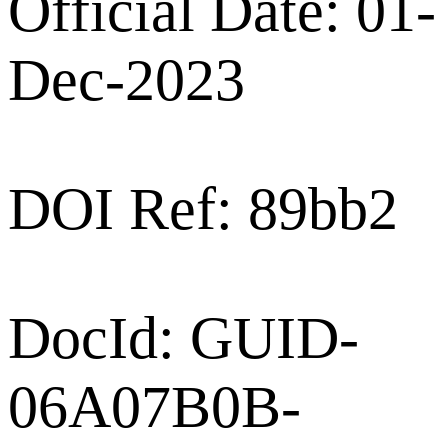
Official Date: 01-
Dec-2023
DOI Ref: 89bb2
DocId: GUID-
06A07B0B-