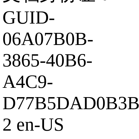
GUID-
06A07B0B-
3865-40B6-
A4C9-
D77B5DAD0B3
2 en-US