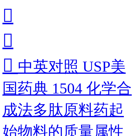



中英对照 USP美
国药典 1504 化学合
成法多肽原料药起
始物料的质量属性