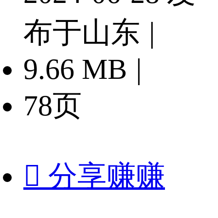
布于山东
|
9.66 MB
|
78页

分享赚赚