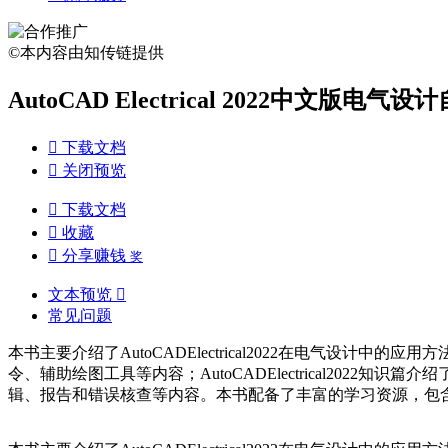
©本内容由知传链提供
AutoCAD Electrical 2022中文版

下载文档

关闭预览

下载文档

收藏

分享赚钱
奖
文本预览

常见问题
本书主要介绍了AutoCADElectrical2022在电气设计中的
令、辅助绘图工具等内容；AutoCADElectrical20
辑、报告和错误核查等内容。本书配备了丰富的学习资源，包