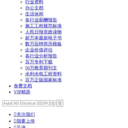
行业资料
办公文档
生活休闲
各行业薪酬报告
施工工程规范标准
人民日报党政读物
超万本最新电子书
数万应聘简历模板
企业价值评估
各行业分析报告
百万专利下载
50万教育期刊文
水利水电工程资料
百万正版国家标准
免费文档
VIP精选


关注我们

我要上传

足迹