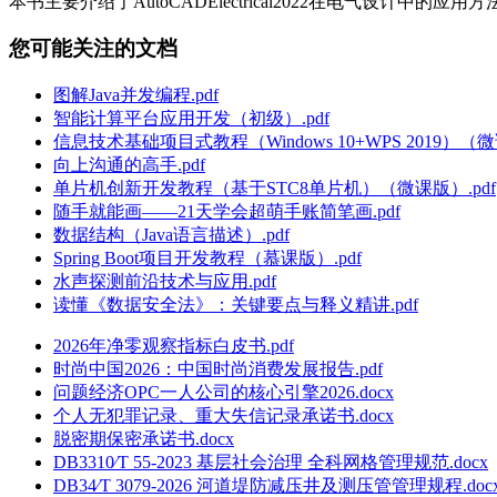
本书主要介绍了AutoCADElectrical2022在电气设计中的应用方
您可能关注的文档
图解Java并发编程.pdf
智能计算平台应用开发（初级）.pdf
信息技术基础项目式教程（Windows 10+WPS 2019）（微
向上沟通的高手.pdf
单片机创新开发教程（基于STC8单片机）（微课版）.pdf
随手就能画——21天学会超萌手账简笔画.pdf
数据结构（Java语言描述）.pdf
Spring Boot项目开发教程（慕课版）.pdf
水声探测前沿技术与应用.pdf
读懂《数据安全法》：关键要点与释义精讲.pdf
2026年净零观察指标白皮书.pdf
时尚中国2026：中国时尚消费发展报告.pdf
问题经济OPC一人公司的核心引擎2026.docx
个人无犯罪记录、重大失信记录承诺书.docx
脱密期保密承诺书.docx
DB3310∕T 55-2023 基层社会治理 全科网格管理规范.docx
DB34∕T 3079-2026 河道堤防减压井及测压管管理规程.doc