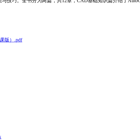
法与技巧。全书分为两篇，共12章，CAD基础知识篇介绍了AutoCADEle
课版）.pdf
x