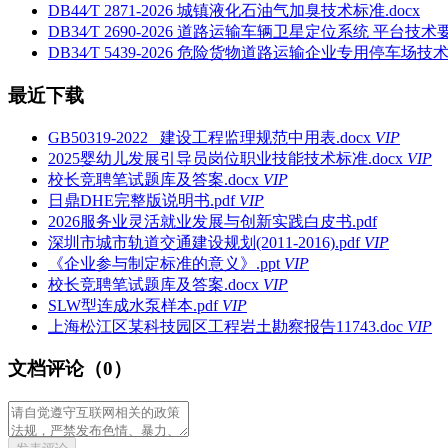
DB44∕T 2871-2026 城镇液化石油气加臭技术标准.docx
DB34∕T 2690-2026 道路运输车辆卫星定位系统 平台技术
DB34∕T 5439-2026 危险货物道路运输企业专用停车场技术要
最近下载
GB50319-2022 _建设工程监理规范中用表.docx
VIP
2025婴幼儿发展引导员岗位职业技能技术标准.docx
VIP
校长竞聘笔试题库及答案.docx
VIP
日鼎DHE完整版说明书.pdf
VIP
2026服务业灵活就业发展与创新实践白皮书.pdf
深圳市城市轨道交通建设规划(2011-2016).pdf
VIP
《企业参与制定标准的意义》.ppt
VIP
校长竞聘笔试题库及答案.docx
VIP
SLW型连成水泵样本.pdf
VIP
上海松江区某科技园区工程岩土勘察报告11743.doc
VIP
文档评论（0）