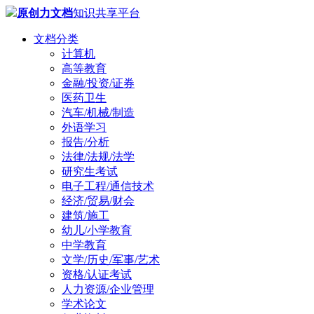
原创力文档
知识共享平台
文档分类
计算机
高等教育
金融/投资/证券
医药卫生
汽车/机械/制造
外语学习
报告/分析
法律/法规/法学
研究生考试
电子工程/通信技术
经济/贸易/财会
建筑/施工
幼儿/小学教育
中学教育
文学/历史/军事/艺术
资格/认证考试
人力资源/企业管理
学术论文