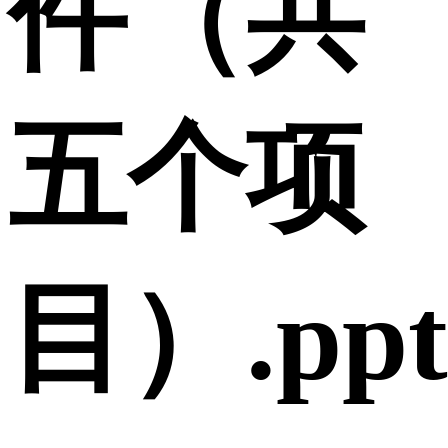
件（共
五个项
目）.ppt