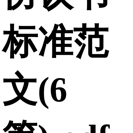
标准范
文(6