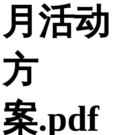
月活动
方
案.pdf