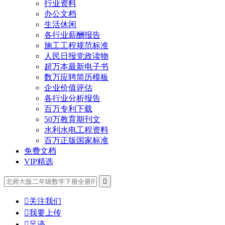
行业资料
办公文档
生活休闲
各行业薪酬报告
施工工程规范标准
人民日报党政读物
超万本最新电子书
数万应聘简历模板
企业价值评估
各行业分析报告
百万专利下载
50万教育期刊文
水利水电工程资料
百万正版国家标准
免费文档
VIP精选


关注我们

我要上传

足迹