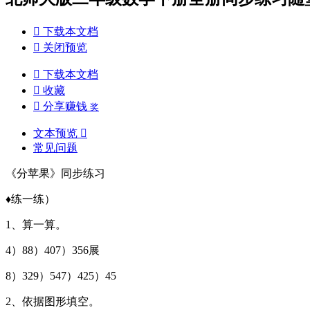

下载本文档

关闭预览

下载本文档

收藏

分享赚钱
奖
文本预览

常见问题
《分苹果》同步练习
♦练一练）
1、算一算。
4）88）407）356展
8）329）547）425）45
2、依据图形填空。