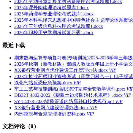
2026年劳动保障监察员执法资格理论考试题库1.docx
2025年课外阅读理论考试题库1.docx
2025年药理学专业理论考试题库1.docx
2025年本科毛泽东思想和中国特色社会主义理论体系概论理
2025年三年级信息科技理论考试题库1.docx
2026年职校历史学期考试复习题1.docx
最近下载
期末数与运算专项复习卷(专项训练)2025-2026学年三年级数
2026年秋期（新教材版）部编人教版五年级上册小学语文
XX银行营业网点优化建设工作管理办法.docx
VIP
2023年执业药师职业资格考试（药学四科合一）电子版试题
液化气站反恐应急预案.docx
VIP
车工工艺与技能训练(高职)PPT完整全套教学课件.pptx
VI
DB32T 4302-2022《膨胀土边坡防治技术规程》.docx
VIP
SY-T4078-2023钢质管道内防腐补口技术规范.pdf
VIP
XX银行营业网点建设管理办法.docx
VIP
内部控制与合规管理培训资料.pptx
VIP
文档评论（0）