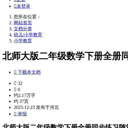

未登录
您所在位置：
网站首页
文档分类
幼儿/小学教育
小学教育
北师大版二年级数学下册全册同

下载本文档

32

0
约2.17万字
约 37页
2025-12-23 发布于河北

举报
北师大版二年级数学下册全册同步练习随堂