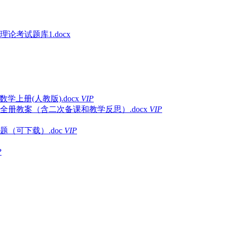
论考试题库1.docx
学上册(人教版).docx
VIP
全册教案（含二次备课和教学反思）.docx
VIP
（可下载）.doc
VIP
P