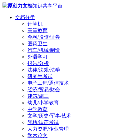
原创力文档
知识共享平台
文档分类
计算机
高等教育
金融/投资/证券
医药卫生
汽车/机械/制造
外语学习
报告/分析
法律/法规/法学
研究生考试
电子工程/通信技术
经济/贸易/财会
建筑/施工
幼儿/小学教育
中学教育
文学/历史/军事/艺术
资格/认证考试
人力资源/企业管理
学术论文