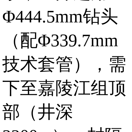
Φ444.5mm钻头
（配Φ339.7mm
技术套管），需
下至嘉陵江组顶
部（井深