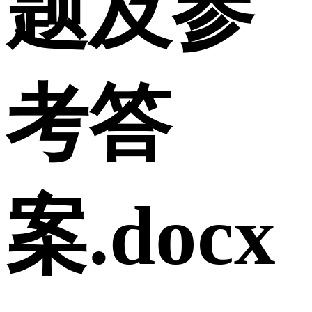
题及参
考答
案.docx