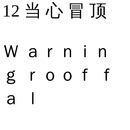
12 当 心 冒 顶
Ｗ ａｒｎｉｎ
ｇ ｒｏｏｆ ｆ
ａ ｌ