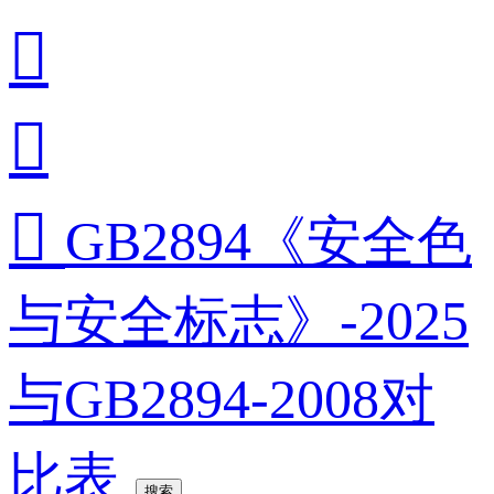



GB2894《安全色
与安全标志》-2025
与GB2894-2008对
比表
搜索