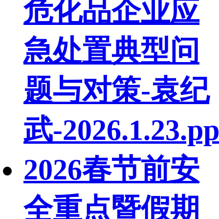
危化品企业应
急处置典型问
题与对策-袁纪
武-2026.1.23.pp
2026春节前安
全重点暨假期