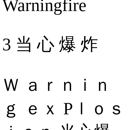
Warningfire
3 当 心 爆 炸
Ｗ ａｒｎｉｎ
ｇ ｅｘ Pｌｏｓ