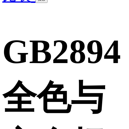
GB289
全色与