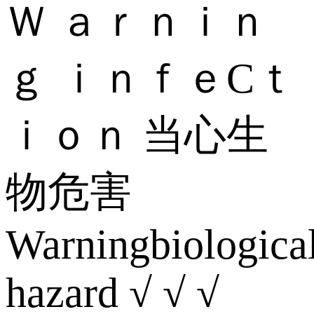
Ｗ ａｒｎｉｎ
ｇ ｉｎｆｅCｔ
ｉｏｎ 当心生
物危害
Warningbiologica
hazard √ √ √