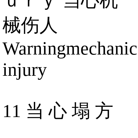
ｕｒｙ 当心机
械伤人
Warningmechanic
injury
11 当 心 塌 方