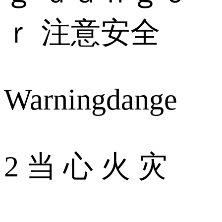
ｒ 注意安全
Warningdange
2 当 心 火 灾