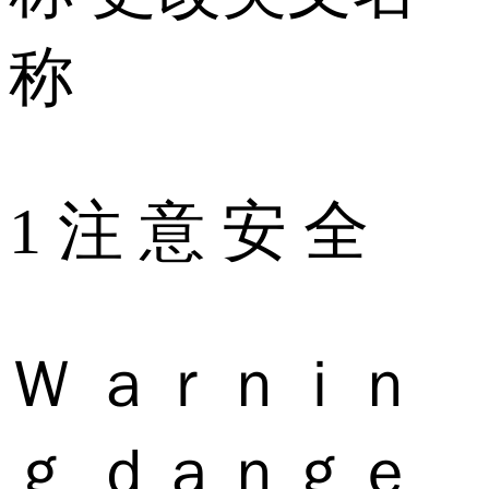
称
1 注 意 安 全
Ｗ ａｒｎｉｎ
ｇ ｄａｎｇｅ