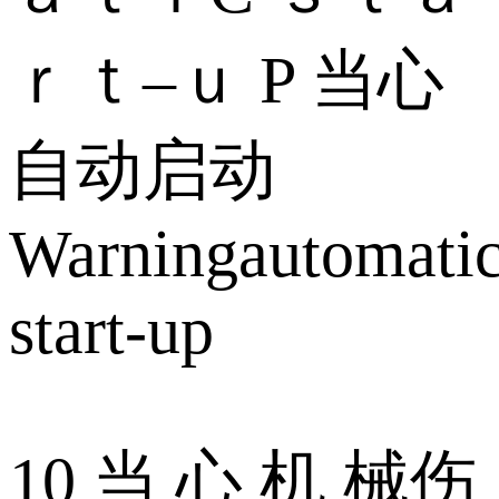
ｒｔ–ｕ P 当心
自动启动
Warningautomati
start-up
10 当 心 机 械伤