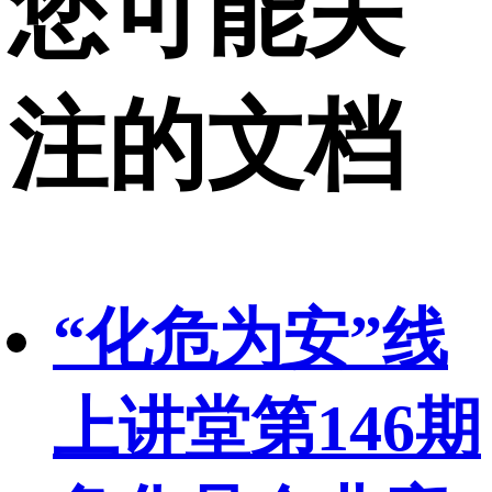
您可能关
注的文档
“化危为安”线
上讲堂第146期