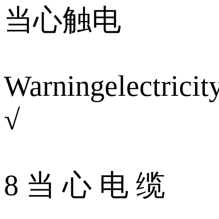
当心触电
Warningelectricit
√
8 当 心 电 缆