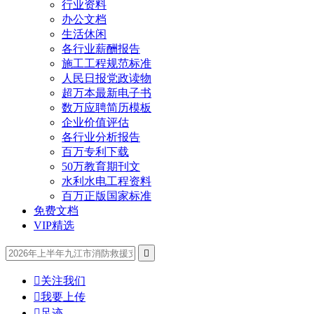
行业资料
办公文档
生活休闲
各行业薪酬报告
施工工程规范标准
人民日报党政读物
超万本最新电子书
数万应聘简历模板
企业价值评估
各行业分析报告
百万专利下载
50万教育期刊文
水利水电工程资料
百万正版国家标准
免费文档
VIP精选


关注我们

我要上传

足迹