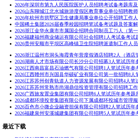
2026年深圳市第九人民医院医护人员招聘考试备考题库及答
2026山东聊城江北水城旅游度假区教育事业单位招聘教师1
2026年杭州市拱墅区卫生健康局事业单位公开招聘工作人员
中国稀土集团2026届春季校园招聘笔试备考试题及答案解析.
2026浙江金华永康市市属国企招聘合同制员工75人（第一
2026福建福州商业储运有限公司社会招聘1人考试备考试题及
2026贵州安顺市平坝区高峰镇卫生院招聘派遣制工作人员1
2026浙江温州市洞头海霞青年营度假酒店招聘2人（酒店管
2026湖南人才市场有限公司长沙分公司招募3人笔试历年参
2026江西南昌富昌石油燃气有限公司招聘1人笔试历年参考
2026江西赣州市兴国县华硕矿业有限公司第一批招聘8人笔
2026江苏苏州创青轨道人力资源发展有限公司招聘4人笔试
2026江苏苏州常熟市尚湖鼎信投资管理有限公司招聘工作
2026广西旅发置业集团有限公司招聘6人笔试历年参考题库
2026成都环境投资集团有限公司下属成都环投城市管理服
2026百色市小微企业融资担保有限公司招聘2人笔试历年参
2026福建泉州安溪城建集团有限公司招聘5人笔试历年参考
最近下载