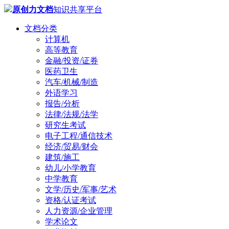
原创力文档
知识共享平台
文档分类
计算机
高等教育
金融/投资/证券
医药卫生
汽车/机械/制造
外语学习
报告/分析
法律/法规/法学
研究生考试
电子工程/通信技术
经济/贸易/财会
建筑/施工
幼儿/小学教育
中学教育
文学/历史/军事/艺术
资格/认证考试
人力资源/企业管理
学术论文