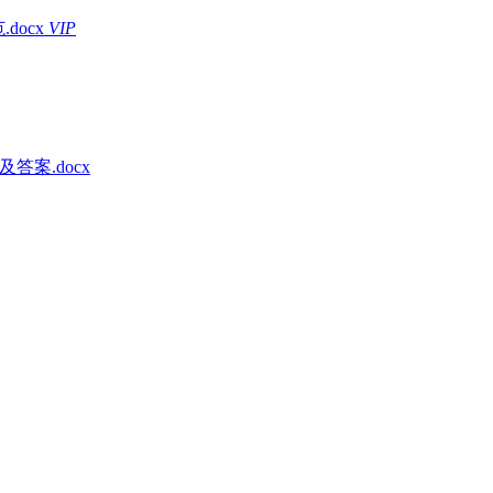
docx
VIP
答案.docx