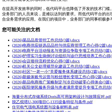
在提高开发效率的同时，低代码平台也降低了开发的技术门槛
业务部门的人员来说，是难以达到的要求。而低代码平台的出
合业务需求的应用。在我们的项目中，业务部门的同事积极参
您可能关注的文档
(2026)菜品品质管控工作总结(3篇).docx
(2026)电商供应链选品品控与供应商管理工作心得(2篇).do
(2026)电商平台活动报名与资源位争取专项工作总结(3篇).d
(2026)护理实习生病例讨论组织与诊疗思维培养工作心得(2篇
(2026)会议接待流程优化心得(3篇).docx
(2026)机关公文处理规范化建设工作总结(3篇).docx
(2026)社区“一老一小”关爱服务体系建设总结(2篇).docx
(2026)新媒体账号运营与粉丝增长变现工作心得(2篇).docx
(2026)新品电商推广策略制定与冷启动破零心得体会(3篇).d
(2026)医院便民服务升级与患者满意度提升专项工作总结(2篇
海量分布式存储系统Doris高可用架构设计与故障应对.pdf
脱乙烷塔U-300项目C-1335设备特征与条件.pdf
住宅电气强电系统图与设备材料表.pdf