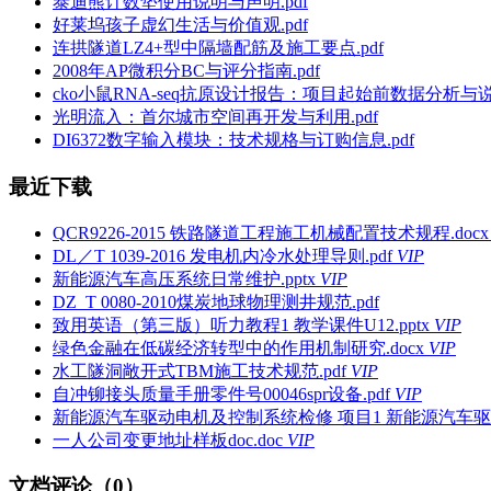
泰迪熊计数垫使用说明与声明.pdf
好莱坞孩子虚幻生活与价值观.pdf
连拱隧道LZ4+型中隔墙配筋及施工要点.pdf
2008年AP微积分BC与评分指南.pdf
cko小鼠RNA-seq抗原设计报告：项目起始前数据分析与说明
光明流入：首尔城市空间再开发与利用.pdf
DI6372数字输入模块：技术规格与订购信息.pdf
最近下载
QCR9226-2015 铁路隧道工程施工机械配置技术规程.docx
DL／T 1039-2016 发电机内冷水处理导则.pdf
VIP
新能源汽车高压系统日常维护.pptx
VIP
DZ_T 0080-2010煤炭地球物理测井规范.pdf
致用英语（第三版）听力教程1 教学课件U12.pptx
VIP
绿色金融在低碳经济转型中的作用机制研究.docx
VIP
水工隧洞敞开式TBM施工技术规范.pdf
VIP
自冲铆接头质量手册零件号00046spr设备.pdf
VIP
新能源汽车驱动电机及控制系统检修 项目1 新能源汽车驱动
一人公司变更地址样板doc.doc
VIP
文档评论（0）