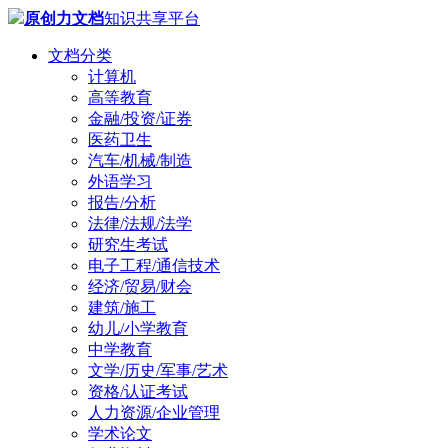
原创力文档
知识共享平台
文档分类
计算机
高等教育
金融/投资/证券
医药卫生
汽车/机械/制造
外语学习
报告/分析
法律/法规/法学
研究生考试
电子工程/通信技术
经济/贸易/财会
建筑/施工
幼儿/小学教育
中学教育
文学/历史/军事/艺术
资格/认证考试
人力资源/企业管理
学术论文