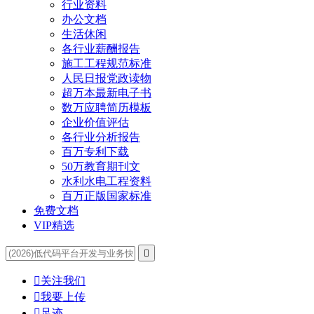
行业资料
办公文档
生活休闲
各行业薪酬报告
施工工程规范标准
人民日报党政读物
超万本最新电子书
数万应聘简历模板
企业价值评估
各行业分析报告
百万专利下载
50万教育期刊文
水利水电工程资料
百万正版国家标准
免费文档
VIP精选


关注我们

我要上传

足迹