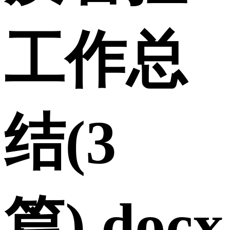
工作总
结(3
篇).docx